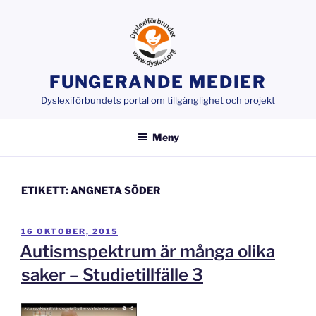
Hoppa
till
innehåll
FUNGERANDE MEDIER
Dyslexiförbundets portal om tillgänglighet och projekt
Meny
ETIKETT:
ANGNETA SÖDER
PUBLICERAT
16 OKTOBER, 2015
Autismspektrum är många olika
saker – Studietillfälle 3