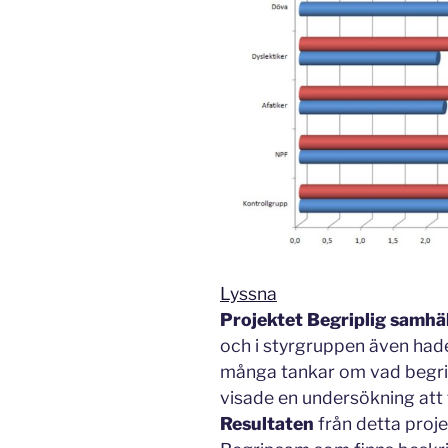
Lyssna
Projektet Begriplig samhä
och i styrgruppen även had
många tankar om vad begripl
visade en undersökning att 
Resultaten
från detta proje