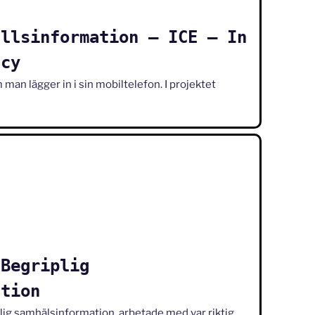
ällsinformation – ICE – In
ncy
man lägger in i sin mobiltelefon. I projektet
 Begriplig
ation
plig samhälsinformation arbetade med var riktig