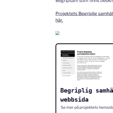
Begripsam som finns beskri
Projektets Begriplig samhä
här.
Begriplig samh
webbsida
Se mer på projektets hemsid