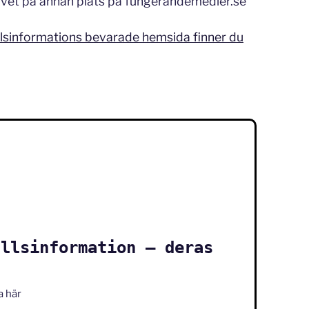
vet på annan plats på fungerandemedier.se
llsinformations bevarade hemsida finner du
ällsinformation – deras
a här