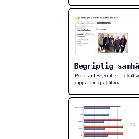
Begriplig samh
Projektet Begriplig samhälls
rapporten i pdf:filen.