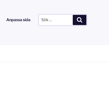
Sök
Sök
Anpassa sida
efter: