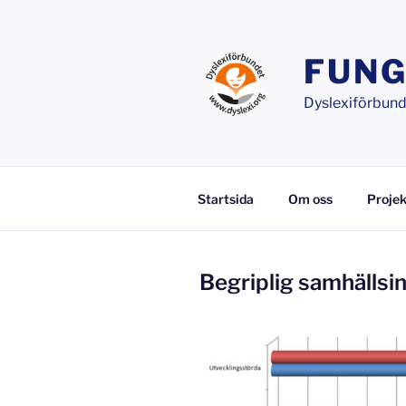
Hoppa
till
innehåll
FUNG
Dyslexiförbunde
Startsida
Om oss
Projek
Begriplig samhällsi