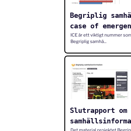
Begriplig samh
case of emerge
ICE är ett viktigt nummer som 
Begriplig samhä...
Slutrapport om
samhällsinform
Det material projektet Begri