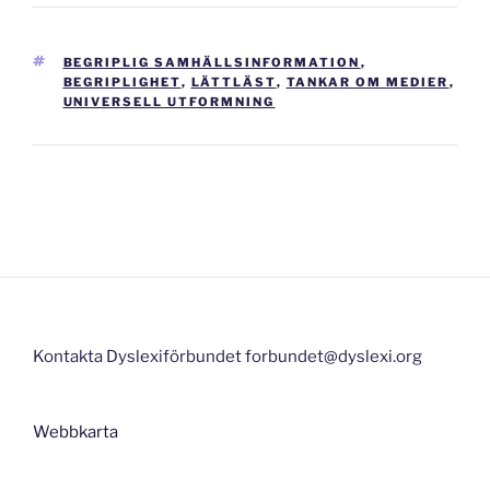
TAGGAR
BEGRIPLIG SAMHÄLLSINFORMATION
,
BEGRIPLIGHET
,
LÄTTLÄST
,
TANKAR OM MEDIER
,
UNIVERSELL UTFORMNING
Inläggsnavigering
Kontakta Dyslexiförbundet forbundet@dyslexi.org
Webbkarta