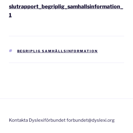
slutrapport_begriplig_samhallsinformation_
1
TAGGAR
BEGRIPLIG SAMHÄLLSINFORMATION
Inläggsnavigering
Kontakta Dyslexiförbundet forbundet@dyslexi.org