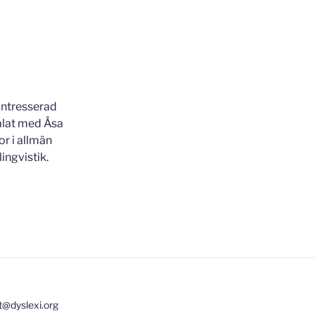
intresserad
talat med Åsa
or i allmän
ingvistik.
t@dyslexi.org