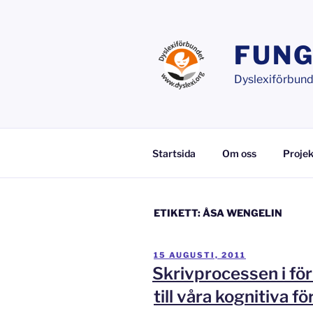
Hoppa
till
innehåll
FUNG
Dyslexiförbunde
Startsida
Om oss
Projek
ETIKETT:
ÅSA WENGELIN
PUBLICERAT
15 AUGUSTI, 2011
Skrivprocessen i fö
till våra kognitiva f