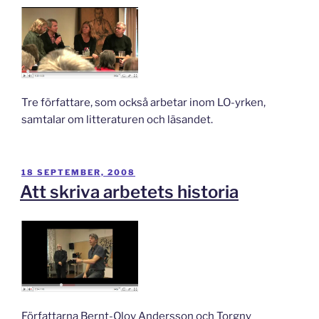
Tre författare, som också arbetar inom LO-yrken,
samtalar om litteraturen och läsandet.
PUBLICERAT
18 SEPTEMBER, 2008
Att skriva arbetets historia
Författarna Bernt-Olov Andersson och Torgny