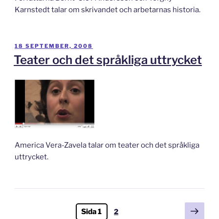
Karnstedt talar om skrivandet och arbetarnas historia.
PUBLICERAT
18 SEPTEMBER, 2008
Teater och det språkliga uttrycket
America Vera-Zavela talar om teater och det språkliga
uttrycket.
Sidnumrering
Näst
Sida
Sida
1
2