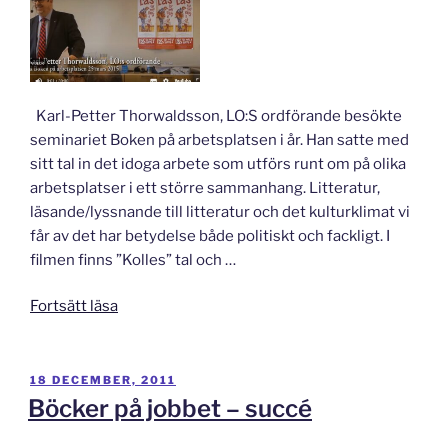
Karl-Petter Thorwaldsson, LO:S ordförande besökte
seminariet Boken på arbetsplatsen i år. Han satte med
sitt tal in det idoga arbete som utförs runt om på olika
arbetsplatser i ett större sammanhang. Litteratur,
läsande/lyssnande till litteratur och det kulturklimat vi
får av det har betydelse både politiskt och fackligt. I
filmen finns ”Kolles” tal och …
”Karl-
Fortsätt läsa
Petter
Thorwaldsson
om
PUBLICERAT
18 DECEMBER, 2011
läsandets
Böcker på jobbet – succé
betydelse”