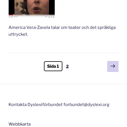
America Vera-Zavela talar om teater och det språkliga
uttrycket.
Sidnumrering
Näst
Sida
Sida
1
2
sida
för
inlägg
Kontakta Dyslexiförbundet forbundet@dyslexi.org
Webbkarta