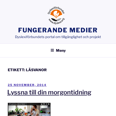
Hoppa
till
innehåll
FUNGERANDE MEDIER
Dyslexiförbundets portal om tillgänglighet och projekt
Meny
ETIKETT:
LÄSVANOR
PUBLICERAT
25 NOVEMBER, 2014
Lyssna till din morgontidning