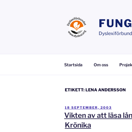
Hoppa
till
innehåll
FUNG
Dyslexiförbunde
Startsida
Om oss
Projek
ETIKETT:
LENA ANDERSSON
PUBLICERAT
18 SEPTEMBER, 2003
Vikten av att läsa l
Krönika