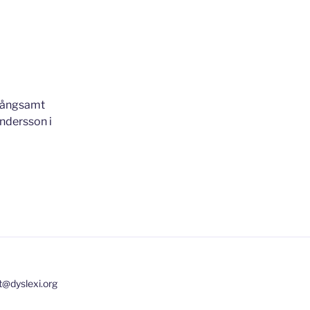
 långsamt
ndersson i
t@dyslexi.org