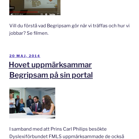
Vill du förstå vad Begripsam gör när vi träffas och hur vi
jobbar? Se filmen.
PUBLICERAT
20 MAJ, 2014
Hovet uppmärksammar
Begripsam på sin portal
I samband med att Prins Carl Philips besökte
Dyslexiförbundet FMLS uppmärksammade de också