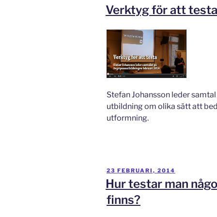
Verktyg för att test
Stefan Johansson leder samta
utbildning om olika sätt att be
utformning.
PUBLICERAT
23 FEBRUARI, 2014
Hur testar man någo
finns?