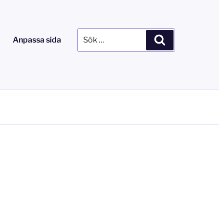
Sök
Sök
Anpassa sida
efter: