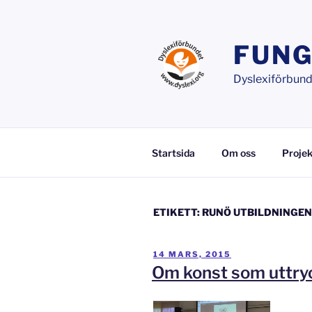
Hoppa
till
innehåll
FUNG
Dyslexiförbunde
Startsida
Om oss
Projek
ETIKETT:
RUNÖ UTBILDNINGEN 
PUBLICERAT
14 MARS, 2015
Om konst som uttr