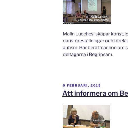
Malin Lucchesi skapar konst, i
dansföreställningar och förelä
autism. Här berättnar hon om si
deltagarna i Begripsam.
PUBLICERAT
9 FEBRUARI, 2015
Att informera om B