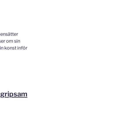
censätter
ser om sin
n konst inför
egripsam