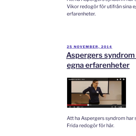
Vikor redogör för utifrån sina 
erfarenheter.
PUBLICERAT
25 NOVEMBER, 2014
Aspergers syndrom 
egna erfarenheter
Att ha Aspergers syndrom har si
Frida redogör för här.