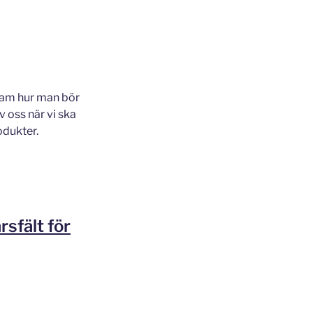
psam hur man bör
 oss när vi ska
odukter.
sfält för