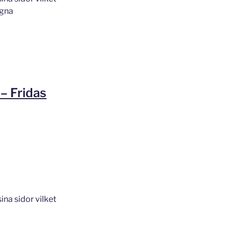
egna
– Fridas
na sidor vilket