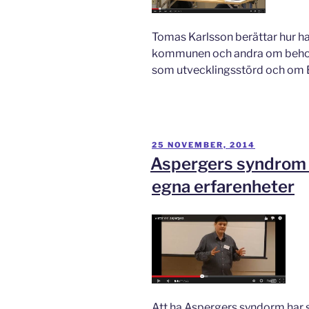
Tomas Karlsson berättar hur h
kommunen och andra om beho
som utvecklingsstörd och om 
PUBLICERAT
25 NOVEMBER, 2014
Aspergers syndrom 
egna erfarenheter
Att ha Aspergers syndorm har si