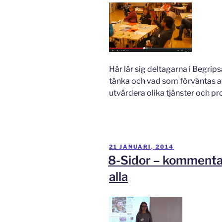
Här lär sig deltagarna i Begri
tänka och vad som förväntas av
utvärdera olika tjänster och pr
PUBLICERAT
21 JANUARI, 2014
8-Sidor – kommentar
alla