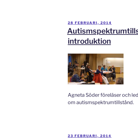
PUBLICERAT
28 FEBRUARI, 2014
Autismspektrumtill
introduktion
Agneta Söder föreläser och led
om autismspektrumtillstånd.
PUBLICERAT
23 FEBRUARI, 2014