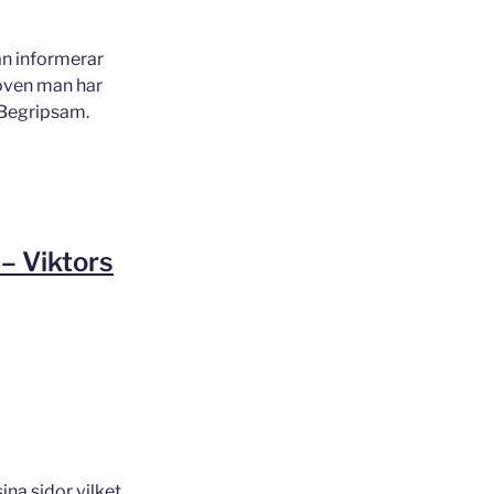
an informerar
ven man har
Begripsam.
– Viktors
na sidor vilket