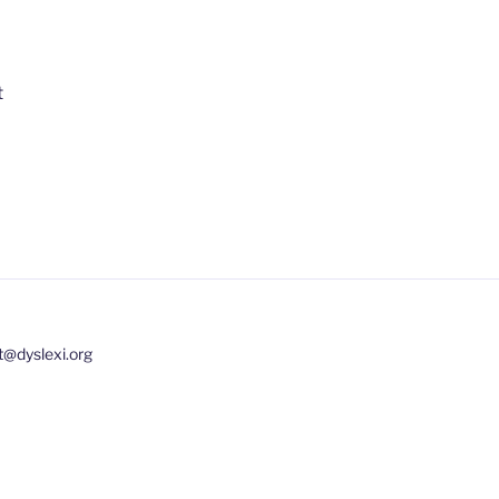
t
t@dyslexi.org