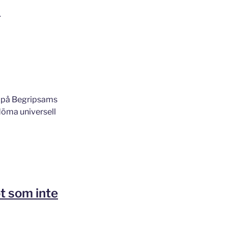
a
l på Begripsams
döma universell
t som inte