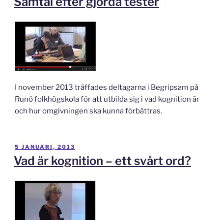
Samtal efter gjorda tester
I november 2013 träffades deltagarna i Begripsam på
Runö folkhögskola för att utbilda sig i vad kognition är
och hur omgivningen ska kunna förbättras.
PUBLICERAT
5 JANUARI, 2013
Vad är kognition – ett svårt ord?