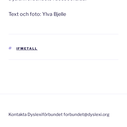
Text och foto: Ylva Bjelle
TAGGAR
IFMETALL
Inläggsnavigering
Kontakta Dyslexiförbundet forbundet@dyslexi.org