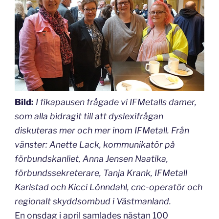
Bild:
I fikapausen frågade vi IFMetalls damer,
som alla bidragit till att dyslexifrågan
diskuteras mer och mer inom IFMetall. Från
vänster: Anette Lack, kommunikatör på
förbundskanliet, Anna Jensen Naatika,
förbundssekreterare, Tanja Krank, IFMetall
Karlstad och Kicci Lönndahl, cnc-operatör och
regionalt skyddsombud i Västmanland.
En onsdag i april samlades nästan 100