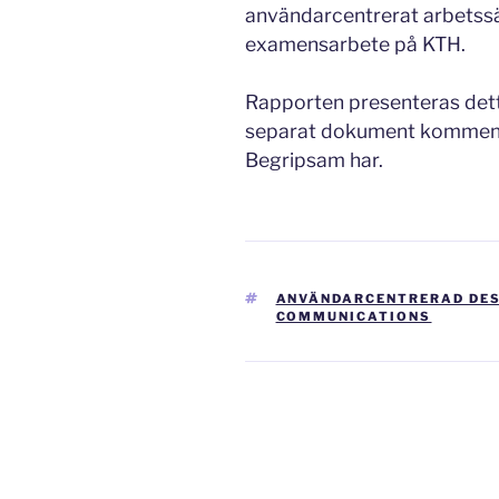
användarcentrerat arbetssätt
examensarbete på KTH.
Rapporten presenteras dett
separat dokument kommente
Begripsam har.
TAGGAR
ANVÄNDARCENTRERAD DES
COMMUNICATIONS
Inläggsnavigering