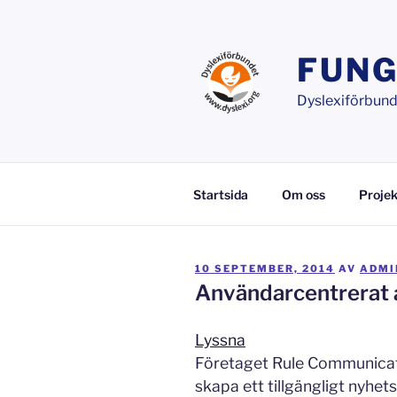
Hoppa
till
innehåll
FUNG
Dyslexiförbunde
Startsida
Om oss
Projek
PUBLICERAT
10 SEPTEMBER, 2014
AV
ADMI
Användarcentrerat 
Lyssna
Företaget Rule Communicati
skapa ett tillgängligt nyhe