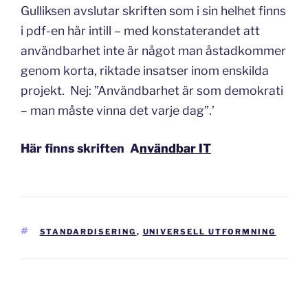
Gulliksen avslutar skriften som i sin helhet finns
i pdf-en här intill – med konstaterandet att
användbarhet inte är något man åstadkommer
genom korta, riktade insatser inom enskilda
projekt. Nej: ”Användbarhet är som demokrati
– man måste vinna det varje dag”.’
Här finns skriften A
nvändbar IT
TAGGAR
STANDARDISERING
,
UNIVERSELL UTFORMNING
Inläggsnavigering