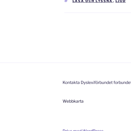
TAGGAR
LÄSA OCH LYSSNA
,
LJUD
Inläggsnavigering
Kontakta Dyslexiförbundet forbunde
Webbkarta
Drivs med WordPress