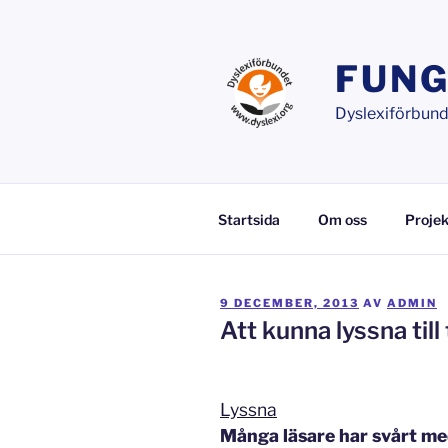
Hoppa
till
innehåll
FUNG
Dyslexiförbunde
Startsida
Om oss
Projek
PUBLICERAT
9 DECEMBER, 2013
AV
ADMIN
Att kunna lyssna til
Lyssna
Många läsare har svårt me