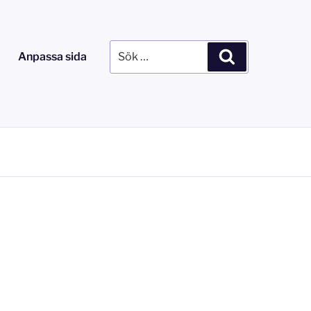
Sök
Sök
Anpassa sida
efter: