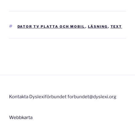
TAGGAR
DATOR TV PLATTA OCH MOBIL
,
LÄSNING
,
TEXT
Inläggsnavigering
Kontakta Dyslexiförbundet forbundet@dyslexi.org
Webbkarta