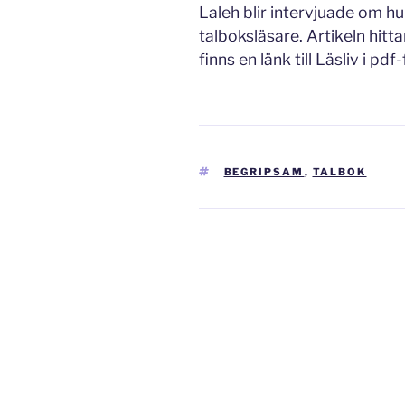
Laleh blir intervjuade om hu
talboksläsare. Artikeln hittar
finns en länk till Läsliv i pd
TAGGAR
BEGRIPSAM
,
TALBOK
Inläggsnavigering