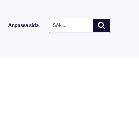
Sök
Sök
Anpassa sida
efter: