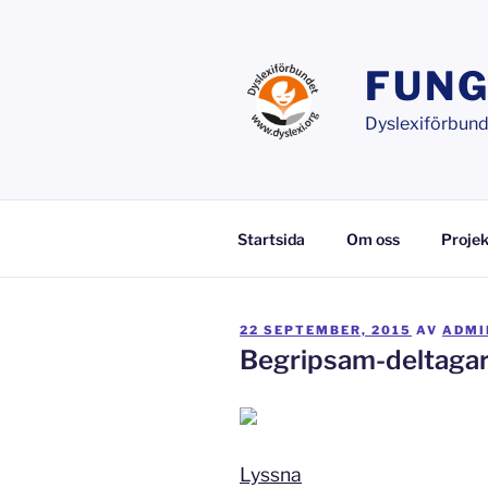
Hoppa
till
innehåll
FUNG
Dyslexiförbunde
Startsida
Om oss
Projek
PUBLICERAT
22 SEPTEMBER, 2015
AV
ADMI
Begripsam-deltagar
Lyssna