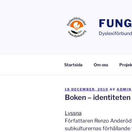
Hoppa
till
innehåll
FUNG
Dyslexiförbunde
Startsida
Om oss
Projek
PUBLICERAT
18 DECEMBER, 2010
AV
ADMIN
Boken – identiteten
Lyssna
Författaren Renzo Anderöd 
subkulturernas förhållande t