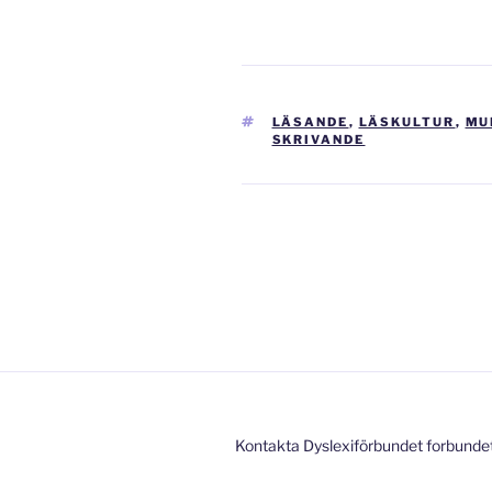
TAGGAR
LÄSANDE
,
LÄSKULTUR
,
MU
SKRIVANDE
Inläggsnavigering
Kontakta Dyslexiförbundet forbunde