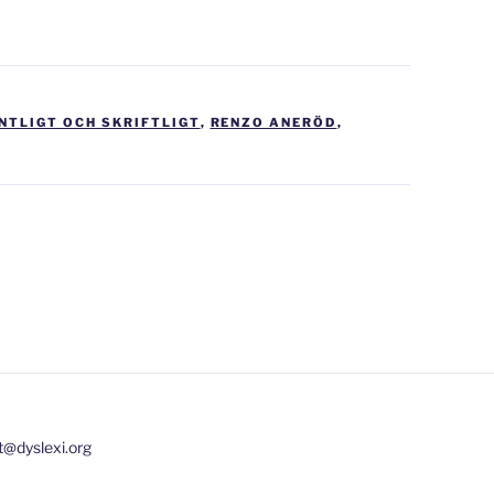
NTLIGT OCH SKRIFTLIGT
,
RENZO ANERÖD
,
t@dyslexi.org