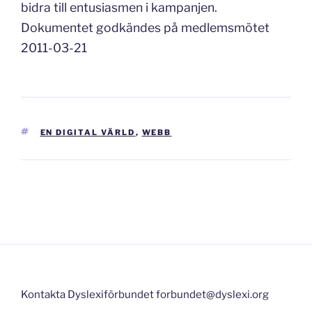
bidra till entusiasmen i kampanjen.
Dokumentet godkändes på medlemsmötet
2011-03-21
TAGGAR
EN DIGITAL VÄRLD
,
WEBB
Inläggsnavigering
Kontakta Dyslexiförbundet forbundet@dyslexi.org