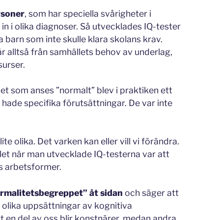
rsoner
, som har speciella svårigheter i
 in i olika diagnoser. Så utvecklades IQ-tester
a barn som inte skulle klara skolans krav.
år alltså från samhällets behov av underlag,
surser.
det som anses ”normalt” blev i praktiken ett
hade specifika förutsättningar. De var inte
ite olika. Det varken kan eller vill vi förändra.
et när man utvecklade IQ-testerna var att
s arbetsformer.
ormalitetsbegreppet” åt sidan
och säger att
har olika uppsättningar av kognitiva
t en del av oss blir konstnärer, medan andra