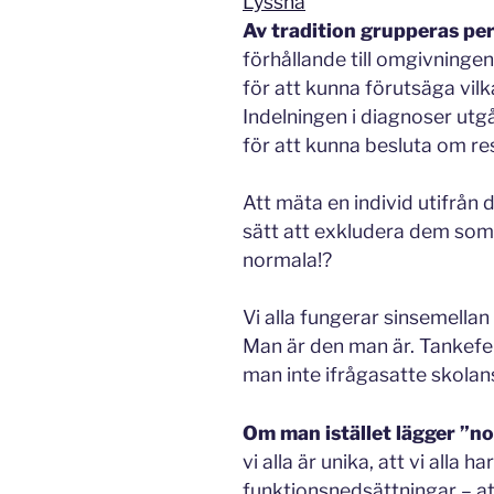
Lyssna
Av tradition grupperas pe
förhållande till omgivningen
för att kunna förutsäga vilk
Indelningen i diagnoser utg
för att kunna besluta om re
Att mäta en individ utifrån 
sätt att exkludera dem som 
normala!?
Vi alla fungerar sinsemellan l
Man är den man är. Tankefel
man inte ifrågasatte skolan
Om man istället lägger ”n
vi alla är unika, att vi alla 
funktionsnedsättningar – at