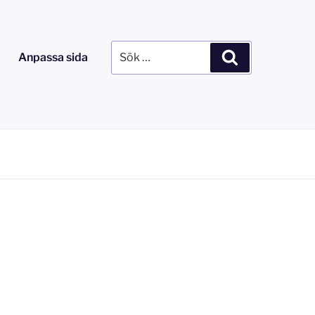
Sök
Sök
Anpassa sida
efter: