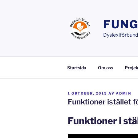
Hoppa
till
innehåll
FUNG
Dyslexiförbunde
Startsida
Om oss
Projek
PUBLICERAT
1 OKTOBER, 2015
AV
ADMIN
Funktioner istället f
Funktioner i stä