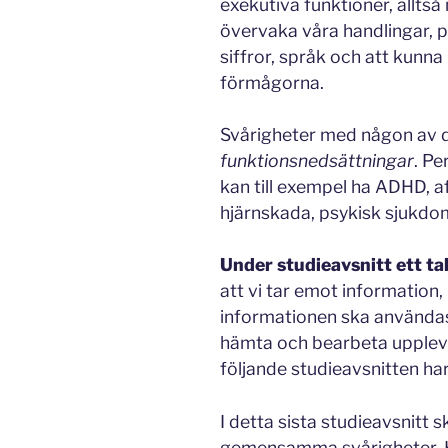
exekutiva funktioner, alltså 
övervaka våra handlingar, pl
siffror, språk och att kunna 
förmågorna.
Svårigheter med någon av 
funktionsnedsättningar
. P
kan till exempel ha ADHD, a
hjärnskada, psykisk sjukdom
Under studieavsnitt ett ta
att vi tar emot informatio
informationen ska användas.
hämta och bearbeta uppleve
följande studieavsnitten har
I detta sista studieavsnitt 
gemensamma svårigheter. Hu