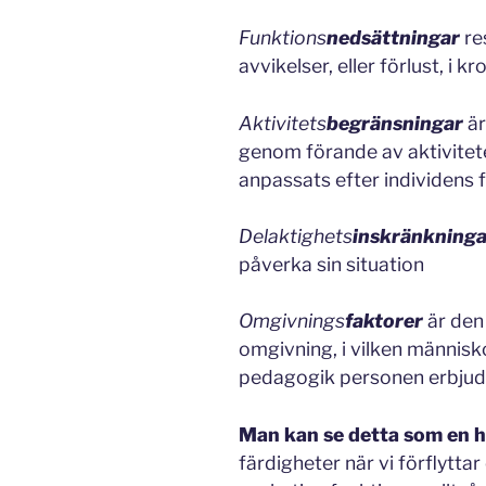
Funktions
nedsättningar
re
avvikelser, eller förlust, i k
Aktivitets
begränsningar
är
genom förande av aktivitete
anpassats efter individens 
Delaktighets
inskränkning
påverka sin situation
Omgivnings
faktorer
är den
omgivning, i vilken människ
pedagogik personen erbjud
Man kan se detta som en 
färdigheter när vi förflytta