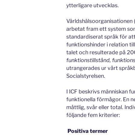
ytterligare utvecklas.
Världshälsoorganisationen (
arbetat fram ett system som
standardiserat språk för a
funktionshinder i relation ti
talet och resulterade på 20
funktionstillstånd, funktion
utrangerades ur vårt språkb
Socialstyrelsen.
I ICF beskrivs människan fun
funktionella förmågor. En n
måttlig, svår eller total. I
följande fem kriterier:
Positiva termer 