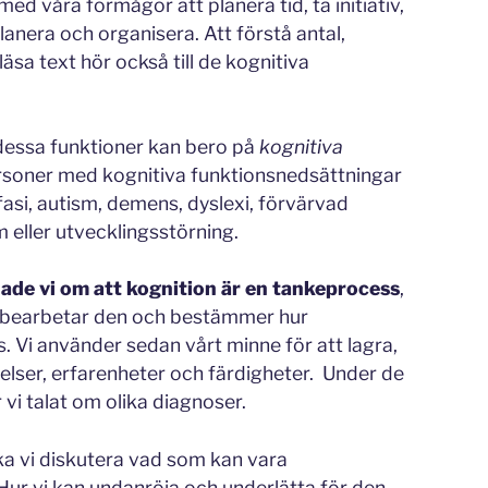
med våra förmågor att planera tid, ta initiativ,
anera och organisera. Att förstå antal,
läsa text hör också till de kognitiva
dessa funktioner kan bero på
kognitiva
ersoner med kognitiva funktionsnedsättningar
fasi, autism, demens, dyslexi, förvärvad
 eller utvecklingsstörning.
lade vi om att kognition är en tankeprocess
,
n, bearbetar den och bestämmer hur
 Vi använder sedan vårt minne för att lagra,
lser, erfarenheter och färdigheter. Under de
 vi talat om olika diagnoser.
ska vi diskutera vad som kan vara
r vi kan undanröja och underlätta för den