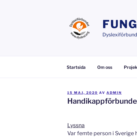
Hoppa
till
innehåll
FUNG
Dyslexiförbunde
Startsida
Om oss
Projek
PUBLICERAT
15 MAJ, 2020
AV
ADMIN
Handikappförbund
Lyssna
Var femte person i Sverige