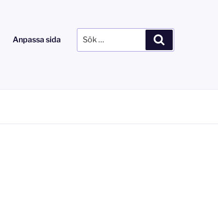
Sök
Sök
Anpassa sida
efter: