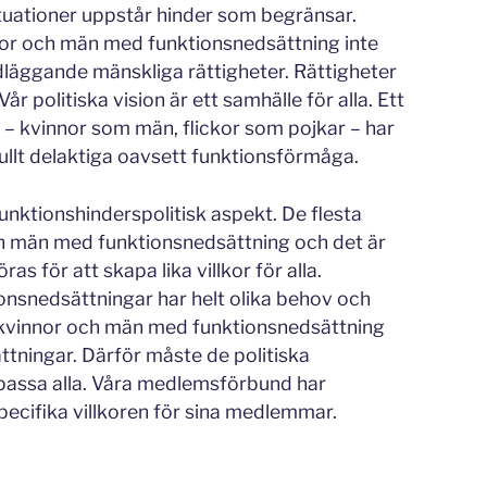
situationer uppstår hinder som begränsar.
nor och män med funktionsnedsättning inte
undläggande mänskliga rättigheter. Rättigheter
år politiska vision är ett samhälle för alla. Ett
 – kvinnor som män, flickor som pojkar – har
fullt delaktiga oavsett funktionsförmåga.
unktionshinderspolitisk aspekt. De flesta
h män med funktionsnedsättning och det är
s för att skapa lika villkor för alla.
onsnedsättningar har helt olika behov och
r kvinnor och män med funktionsnedsättning
ttningar. Därför måste de politiska
t passa alla. Våra medlemsförbund har
ecifika villkoren för sina medlemmar.