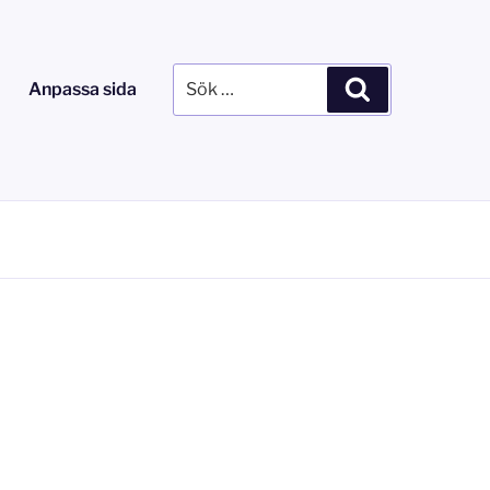
Sök
Sök
Anpassa sida
efter: