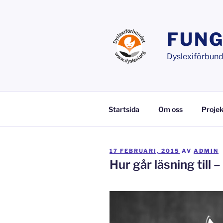
Hoppa
till
innehåll
FUNG
Dyslexiförbunde
Startsida
Om oss
Projek
PUBLICERAT
17 FEBRUARI, 2015
AV
ADMIN
Hur går läsning till 