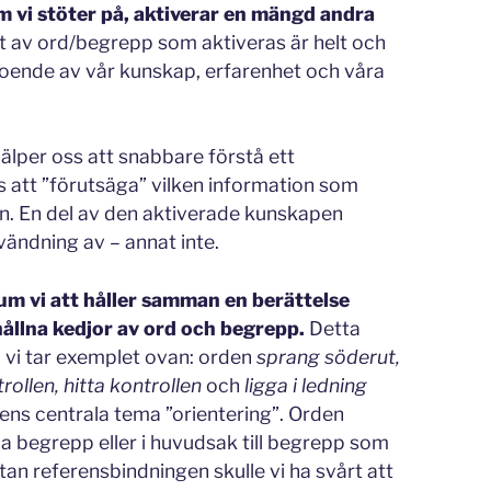
 vi stöter på, aktiverar en mängd andra
t av ord/begrepp som aktiveras är helt och
beroende av vår kunskap, erfarenhet och våra
jälper oss att snabbare förstå ett
 att ”förutsäga” vilken information som
n. En del av den aktiverade kunskapen
ändning av – annat inte.
um vi att håller samman en berättelse
llna kedjor av ord och begrepp.
Detta
 vi tar exemplet ovan: orden
sprang söderut,
rollen, hitta kontrollen
och
ligga i ledning
tens centrala tema ”orientering”. Orden
ma begrepp eller i huvudsak till begrepp som
tan referensbindningen skulle vi ha svårt att