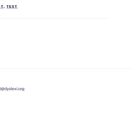
ST
,
TEXT
t@dyslexi.org