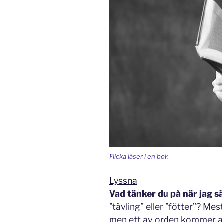
Flicka läser i en bok
Lyssna
Vad tänker du på när jag s
”tävling” eller ”fötter”? Me
men ett av orden kommer at