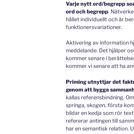
Varje nytt ord/begrepp som
ord och begrepp
. Nätverke
hållet individuellt och är 
funktionersvariationer.
Aktivering av information h
meddelande. Det hjälper oss
kommer senare i berättelse
kommer vi senare att ha anv
Priming utnyttjar det fakt
genom att bygga sammanhå
kallas referensbindning. Om
springa, skogen, första kont
bildar en kedja som rör tex
refererar antingen till sam
har en semantisk relation. U