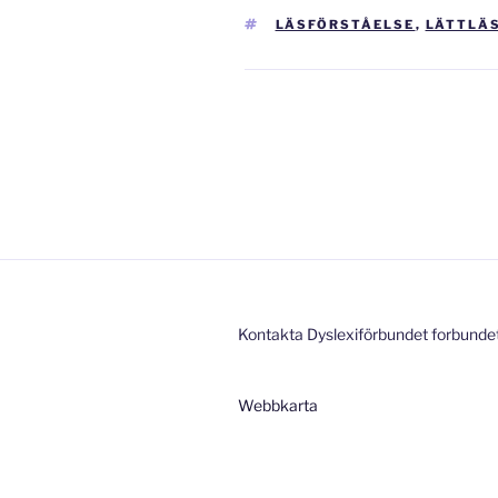
TAGGAR
LÄSFÖRSTÅELSE
,
LÄTTLÄ
Inläggsnavigering
Kontakta Dyslexiförbundet forbunde
Webbkarta