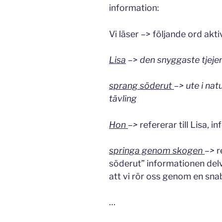
information:
Vi läser –> följande ord akt
Lisa
–>
den snyggaste tjejen 
sprang söderut
–> ute i nat
tävling
Hon
–>
refererar till Lisa, 
springa genom skogen
–>
r
söderut” informationen delvi
att vi rör oss genom en snab
…