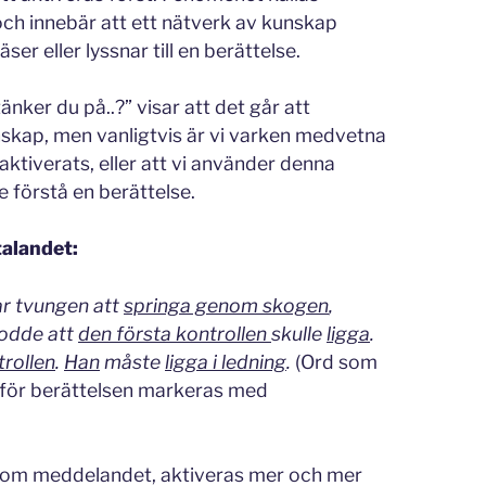
ch innebär att ett nätverk av kunskap
äser eller lyssnar till en berättelse.
nker du på..?” visar att det går att
nskap, men vanligtvis är vi varken medvetna
aktiverats, eller att vi använder denna
e förstå en berättelse.
ttalandet:
r tvungen att
springa genom skogen
,
odde att
den första kontrollen
skulle
ligga
.
trollen
.
Han
måste
ligga i ledning
.
(Ord som
anför berättelsen markeras med
genom meddelandet, aktiveras mer och mer