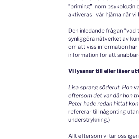
”priming” inom psykologin o
aktiveras i vår hjärna när vi l
Den inledande frågan ”vad tä
synliggöra nätverket av ku
om att viss information har 
information för att snabbar
Vi lyssnar till eller läser u
Lisa
sprang söderut
.
Hon
va
eftersom det var där
hon
tr
Peter
hade
redan
hittat kon
refererar till någonting ut
understrykning.)
Allt eftersom vi tar oss i