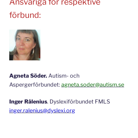
Ansvariga för respektive
förbund:
Agneta Söder.
Autism- och
Aspergerförbundet:
agneta.soder@autism.se
Inger Rålenius
. Dyslexiförbundet FMLS
inger.ralenius@dyslexi.org