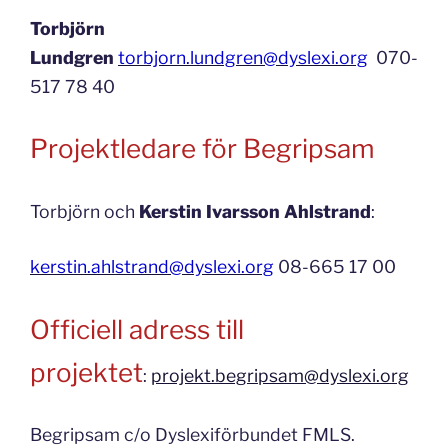
Torbjörn
Lundgren
torbjorn.lundgren@dyslexi.org
070-
517 78 40
Projektledare för Begripsam
Torbjörn och
Kerstin Ivarsson Ahlstrand
:
kerstin.ahlstrand@dyslexi.org
08-665 17 00
Officiell adress till
projektet
:
projekt.begripsam@dyslexi.org
Begripsam c/o Dyslexiförbundet FMLS.