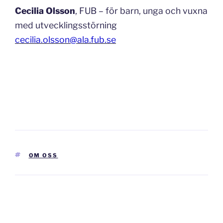
Cecilia Olsson
, FUB – för barn, unga och vuxna
med utvecklingsstörning
cecilia.olsson@ala.fub.se
TAGGAR
OM OSS
Inläggsnavigering