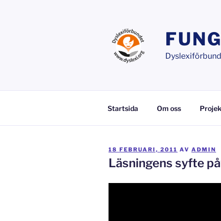
Hoppa
till
innehåll
FUNG
Dyslexiförbunde
Startsida
Om oss
Projek
PUBLICERAT
18 FEBRUARI, 2011
AV
ADMIN
Läsningens syfte på