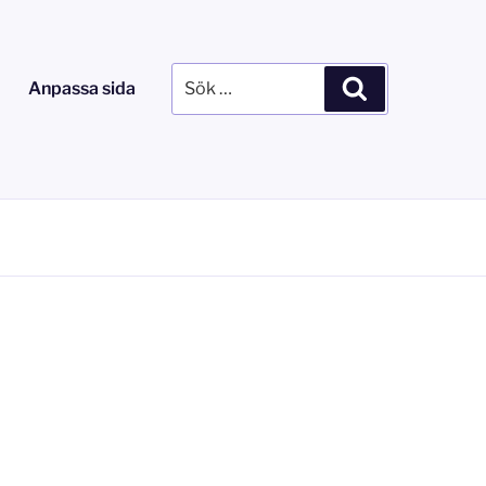
Sök
Sök
Anpassa sida
efter: