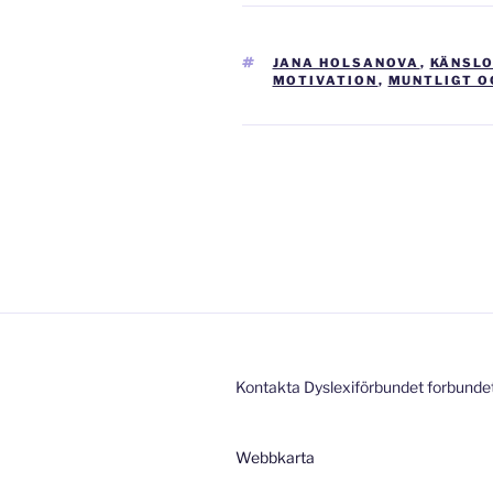
TAGGAR
JANA HOLSANOVA
,
KÄNSLO
MOTIVATION
,
MUNTLIGT O
Inläggsnavigering
Kontakta Dyslexiförbundet forbunde
Webbkarta