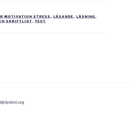
R MOTIVATION STRESS
,
LÄSANDE
,
LÄSNING
,
CH SKRIFTLIGT
,
TEXT
t@dyslexi.org