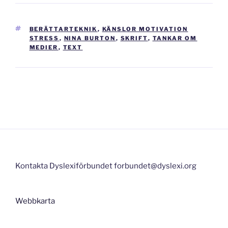
TAGGAR
BERÄTTARTEKNIK
,
KÄNSLOR MOTIVATION
STRESS
,
NINA BURTON
,
SKRIFT
,
TANKAR OM
MEDIER
,
TEXT
Inläggsnavigering
Kontakta Dyslexiförbundet forbundet@dyslexi.org
Webbkarta