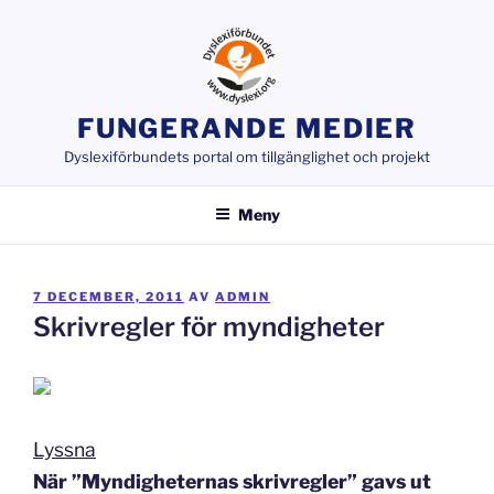
Hoppa
till
innehåll
FUNGERANDE MEDIER
Dyslexiförbundets portal om tillgänglighet och projekt
Meny
PUBLICERAT
7 DECEMBER, 2011
AV
ADMIN
Skrivregler för myndigheter
Lyssna
När ”Myndigheternas skrivregler” gavs ut