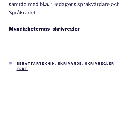
samråd med bl.a. riksdagens språkvårdare och
Språkrådet.
Myndigheternas_skrivregler
TAGGAR
BERÄTTARTEKNIK
,
SKRIVANDE
,
SKRIVREGLER
,
TEXT
Inläggsnavigering