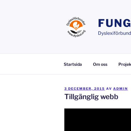
Hoppa
till
innehåll
FUNG
Dyslexiförbunde
Startsida
Om oss
Projek
PUBLICERAT
3 DECEMBER, 2015
AV
ADMIN
Tillgänglig webb