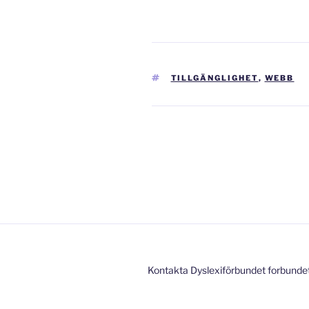
TAGGAR
TILLGÄNGLIGHET
,
WEBB
Inläggsnavigering
Kontakta Dyslexiförbundet forbunde