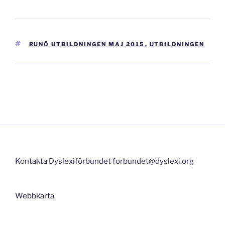
TAGGAR
RUNÖ UTBILDNINGEN MAJ 2015
,
UTBILDNINGEN
Inläggsnavigering
Kontakta Dyslexiförbundet forbundet@dyslexi.org
Webbkarta