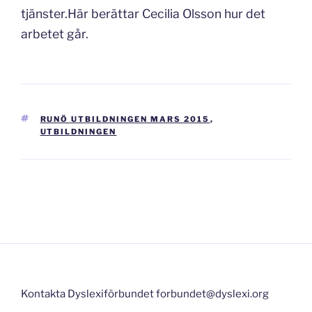
tjänster.Här berättar Cecilia Olsson hur det
arbetet går.
TAGGAR
RUNÖ UTBILDNINGEN MARS 2015
,
UTBILDNINGEN
Inläggsnavigering
Kontakta Dyslexiförbundet forbundet@dyslexi.org